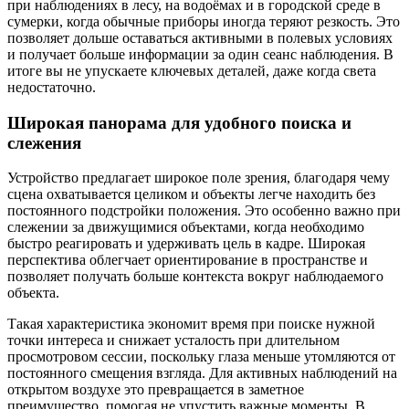
при наблюдениях в лесу, на водоёмах и в городской среде в
сумерки, когда обычные приборы иногда теряют резкость. Это
позволяет дольше оставаться активными в полевых условиях
и получает больше информации за один сеанс наблюдения. В
итоге вы не упускаете ключевых деталей, даже когда света
недостаточно.
Широкая панорама для удобного поиска и
слежения
Устройство предлагает широкое поле зрения, благодаря чему
сцена охватывается целиком и объекты легче находить без
постоянного подстройки положения. Это особенно важно при
слежении за движущимися объектами, когда необходимо
быстро реагировать и удерживать цель в кадре. Широкая
перспектива облегчает ориентирование в пространстве и
позволяет получать больше контекста вокруг наблюдаемого
объекта.
Такая характеристика экономит время при поиске нужной
точки интереса и снижает усталость при длительном
просмотровом сессии, поскольку глаза меньше утомляются от
постоянного смещения взгляда. Для активных наблюдений на
открытом воздухе это превращается в заметное
преимущество, помогая не упустить важные моменты. В