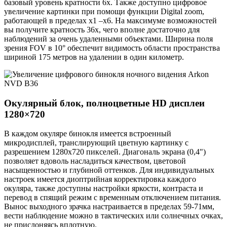
базовый уровень кратности 6х. Также доступно цифровое
увеличение картинки при помощи функции Digital zoom,
работающей в пределах х1 –х6. На максимуме возможностей
вы получите кратность 36х, чего вполне достаточно для
наблюдений за очень удаленными объектами. Ширина поля
зрения FOV в 10° обеспечит видимость области пространства
шириной 175 метров на удалении в один километр.
Окулярный блок, полноцветные HD дисплеи
1280×720
В каждом окуляре бинокля имеется встроенный
микродисплей, транслирующий цветную картинку с
разрешением 1280х720 пикселей. Диагональ экрана (0,4")
позволяет вдоволь насладиться качеством, цветовой
насыщенностью и глубиной оттенков. Для индивидуальных
настроек имеется диоптрийная корректировка каждого
окуляра, также доступны настройки яркости, контраста и
перевод в спящий режим с временным отключением питания.
Вынос выходного зрачка настраивается в пределах 59-71мм,
вести наблюдение можно в тактических или солнечных очках,
не прислоняясь вплотную.