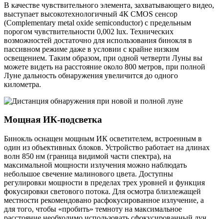
В качестве чувствительного элемента, захватывающего видео,
выступает высокотехнологичный 4К CMOS сенсор
(Complementary metal oxide semiconductor) с предельным
порогом чувствительности 0,002 lux. Технических
возможностей достаточно для использования бинокля в
пассивном режиме даже в условии с крайне низким
освещением. Таким образом, при одной четверти Луны вы
можете видеть на расстояние около 800 метров, при полной
Луне дальность обнаружения увеличится до одного
километра.
Мощная ИК-подсветка
Бинокль оснащен мощным ИК осветителем, встроенным в
один из объективных блоков. Устройство работает на длинах
волн 850 нм (граница видимой части спектра), на
максимальной мощности излучения можно наблюдать
небольшое свечение малинового цвета. Доступны
регулировки мощности в пределах трех уровней и функция
фокусировки светового потока. Для осмотра близлежащей
местности рекомендовано расфокусированное излучение, а
для того, чтобы «пробить» темноту на максимальное
расстояние необходимо использовать сфокусированный луч.